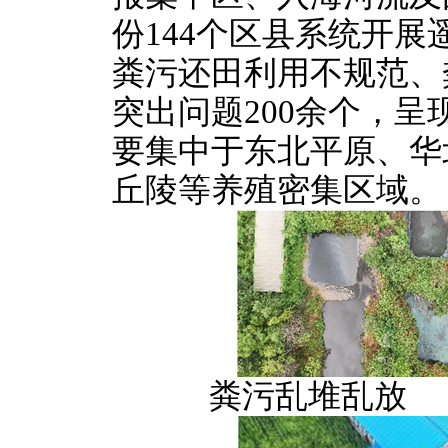
份144个区县系统开
粪污还田利用不规范、
突出问题200余个，呈
要集中于东北平原、华
丘陵等养殖密集区域。
粪污乱堆乱放